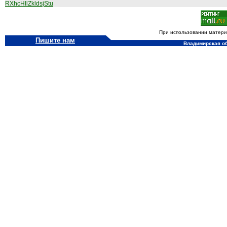
RXhcHIlZkldsjStu
При использовании материа
Пишите нам
Владимирская обл