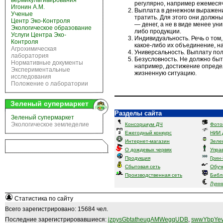
вермикультивирования
регулярно, например ежемеся
Игонин А.М.
Выплата в денежном выражении
Ученые
тратить. Для этого они должн
Центр Эко-Контроля
— денег, а не в виде менее ун
Экологическое образование
либо продукции.
Услуги Центра Эко-
Индивидуальность. Речь о том,
Контроля
какое-либо их объединение, н
Агрохимическая
Универсальность. Выплату пол
лаборатория
Безусловность. Не должно быт
Нормативные документы
например, достижение опреде
Экспериментальные
жизненную ситуацию.
исследования
Положение о лаборатории
Зеленый супермаркет
Разделы сайта
Зеленый супермаркет
Экологическое земледелие
Консорциум ДЧ
Фото
Ежегодный конкурс
НИИ 
Интернет-магазин
Зеле
О дождевых червях
Упра
Продукция
Грин
Сбытовая сеть
Обуч
Производственная сеть
Библ
Лунн
Статистика по сайту
Всего зарегистрировано: 15684 чел.
Последние зарегистрировавшиеся:
jzpysGbtatheugAMWegqUDB
,
swwYbpYev