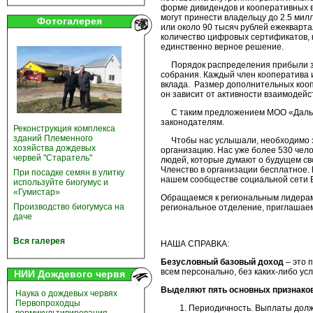
форме дивидендов и кооперативных в
могут принести владельцу до 2.5 ми
Фотогалерея
или около 90 тысяч рублей ежекварт
количество цифровых сертификатов, 
единственно верное решение.
Порядок распределения прибыли зав
собрания. Каждый член кооператива и
вклада. Размер дополнительных коо
он зависит от активности взаимодейс
С таким предложением МОО «Дальне
законодателям.
Реконструкция комплекса
зданий Племенного
Чтобы нас услышали, необходимо за
хозяйства дождевых
организацию. Нас уже более 530 чел
червей "Старатель"
людей, которые думают о будущем св
Членство в организации бесплатное.
При посадке семян в улитку
нашем сообществе социальной сети 
используйте биогумус и
«Гумистар»
Обращаемся к региональным лидерам 
Производство биогумуса на
региональное отделение, приглашаем
даче
Вся галерея
НАША СПРАВКА:
Безусловный базовый доход
– это 
всем персонально, без каких-либо у
НИИ Дождевого червя
Выделяют пять основных признако
Наука о дождевых червях
Первопроходцы
Периодичность. Выплаты долж