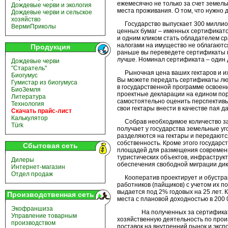
ежемесячно не только за счет земель
Дождевые черви и экология
места проживания. О том, что нужно 
Дождевые черви и сельское
хозяйство
Государство выпускает 300 миллион
ВермиПриколы
ценных бумаг – именных сертификатов
и одним кликом стать обладателем с
налогами на имущество не облагаются
Продукция
раньше вы переведете сертификаты в 
лучше. Номинал сертификата – один 
Дождевые черви
"Старатель"
Рыночная цена ваших гектаров и их 
Биогумус
Вы можете передать сертификаты лю
Гумистар из биогумуса
в государственной программе освоен
БиоЗемля
проектные декларации на едином пор
Литература
самостоятельно оценить перспективы
Технология
свои гектары внести в качестве пая д
Скачать прайс-лист
Калькулятор
Собрав необходимое количество зая
Türk
получает у государства земельные уг
разделяются на гектары и передаютс
собственность. Кроме этого государ
Сбытовая сеть
площадей для размещения современн
туристических объектов, инфраструк
Дилеры
обеспечения свободной миграции дики
Интернет-магазин
Отдел продаж
Кооператив проектирует и обустраив
работников (пайщиков) с учетом их 
выдается под 2% годовых на 25 лет.
Производственная сеть
места с плановой доходностью в 200 
Экофраншиза
На полученных за сертификаты г
Управление товарным
хозяйственную деятельность по прои
производством
поставок на внутренний рынок и экс