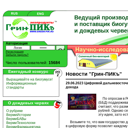
Ведущий произво
и поставщик биог
и дождевых черве
Авторизация
Регистрация
Забыли пароль?
Число пользователей:
15684
Ежегодный конкурс
Новости "Грин-ПИКъ"
Выращивайте на биогумусе!
29.06.2023 Цифровой дальневосточн
Информационные
дохода
стандарты
По опросам в Рос
О дождевых червях
(ББД) поддержив
считают, что раз
рублей. Однако с
О рубрике
эту идею, зато е
ВермиИстории
ВермиБАВы
Возьмите то, что вам государство д
ВермиТехнологии
в цифровую форму позволит каждому 
ВермиФармацевтика