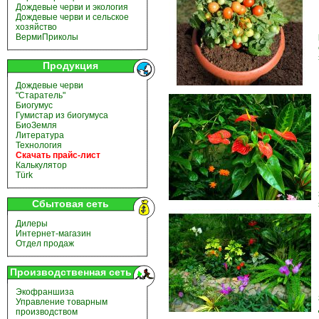
Дождевые черви и экология
Дождевые черви и сельское
хозяйство
ВермиПриколы
Продукция
Дождевые черви
"Старатель"
Биогумус
Гумистар из биогумуса
БиоЗемля
Литература
Технология
Скачать прайс-лист
Калькулятор
Türk
Сбытовая сеть
Дилеры
Интернет-магазин
Отдел продаж
Производственная сеть
Экофраншиза
Управление товарным
производством