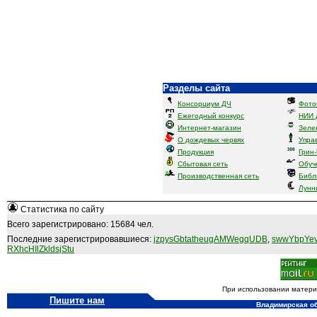
Разделы сайта
Консорциум ДЧ
Фото
Ежегодный конкурс
НИИ 
Интернет-магазин
Зеле
О дождевых червях
Упра
Продукция
Грин
Сбытовая сеть
Обуч
Производственная сеть
Библ
Лунн
Статистика по сайту
Всего зарегистрировано: 15684 чел.
Последние зарегистрировавшиеся:
jzpysGbtatheugAMWegqUDB
,
swwYbpYev
RXhcHIlZkldsjStu
При использовании материа
Пишите нам
Владимирская обл