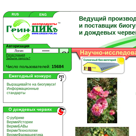
Ведущий произво
и поставщик биог
и дождевых черве
Авторизация
Регистрация
Забыли пароль?
Число пользователей:
15684
Ежегодный конкурс
Выращивайте на биогумусе!
Информационные
стандарты
О дождевых червях
О рубрике
ВермиИстории
ВермиБАВы
ВермиТехнологии
ВермиФармацевтика