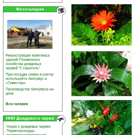
Фотогалерея
Реконструкция комплекса
зданий Племенного
хозяйства дождевых
червей "Старатель"
При посадке семян в улитку
используйте биогумус и
«Гумистар»
Производство биогумуса на
даче
Вся галерея
НИИ Дождевого червя
Наука о дождевых червях
Первопроходцы