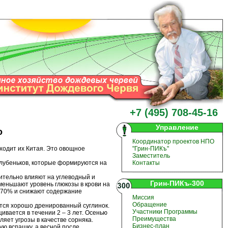
+7 (495) 708-45-16
Управление
о
Координатор проектов НПО
одит их Китая. Это овощное
"Грин-ПИКъ"
Заместитель
лубеньков, которые формируются на
Контакты
ительно влияют на углеводный и
Грин-ПИКъ-300
еньшают уровень глюкозы в крови на
а 70% и снижают содержание
Миссия
Обращение
тся хорошо дренированный суглинок.
Участники Программы
ивается в течении 2 – 3 лет. Осенью
Преимущества
яет угрозы в качестве сорняка.
Бизнес-план
ю вспашку, а весной после