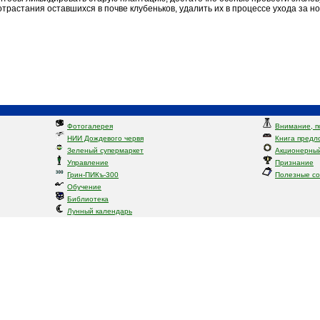
отрастания оставшихся в почве клубеньков, удалить их в процессе ухода за но
Фотогалерея
Внимание, п
НИИ Дождевого червя
Книга предл
Зеленый супермаркет
Акционерный
Управление
Признание
Грин-ПИКъ-300
Полезные с
Обучение
Библиотека
Лунный календарь