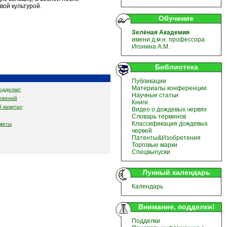
вой культурой.
Обучение
Зелёная Академия
имени д.м.н. профессора
Игонина А.М.
Библиотека
Публикации
Материалы конференции
одделки!
Научные статьи
ожений
Книги
 капитал
Видео о дождевых червях
Словарь терминов
Классификация дождевых
оветы
червей
Патенты&Изобретения
Торговые марки
Спецвыпуски
Лунный календарь
Календарь
Внимание, подделки!
Подделки