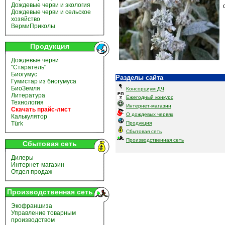
Дождевые черви и экология
Дождевые черви и сельское
хозяйство
ВермиПриколы
Продукция
Дождевые черви
"Старатель"
Биогумус
Разделы сайта
Гумистар из биогумуса
БиоЗемля
Консорциум ДЧ
Литература
Ежегодный конкурс
Технология
Интернет-магазин
Скачать прайс-лист
О дождевых червях
Калькулятор
Türk
Продукция
Сбытовая сеть
Производственная сеть
Сбытовая сеть
Дилеры
Интернет-магазин
Отдел продаж
Производственная сеть
Экофраншиза
Управление товарным
производством