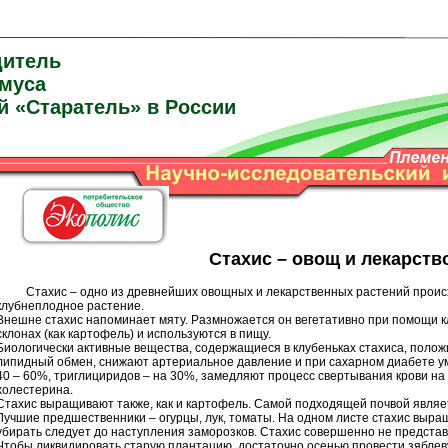
дитель
умуса
й «Старатель» в России
Стахис – овощ и лекарств
Стахис – одно из древнейших овощных и лекарственных растений происх
клубнеплодное растение.
Внешне стахис напоминает мяту. Размножается он вегетативно при помощи к
склонах (как картофель) и используются в пищу.
Биологически активные вещества, содержащиеся в клубеньках стахиса, полож
липидный обмен, снижают артериальное давление и при сахарном диабете ум
40 – 60%, триглициридов – на 30%, замедляют процесс свертывания крови н
холестерина.
Стахис выращивают также, как и картофель. Самой подходящей почвой являе
Лучшие предшественники – огурцы, лук, томаты. На одном листе стахис выращ
убирать следует до наступления заморозков. Стахис совершенно не представл
Чтобы ликвидировать старую плантацию, достаточно осенью провести зяблеву