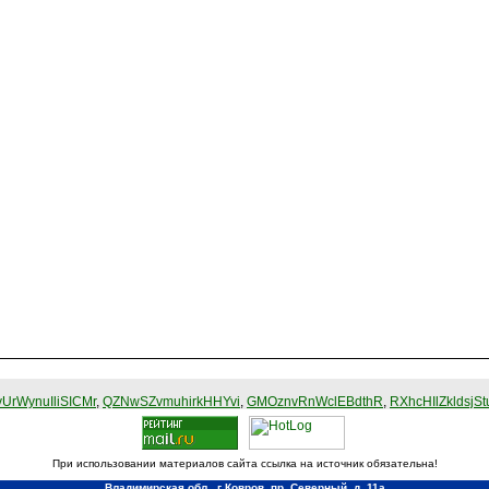
UrWynuIliSICMr
,
QZNwSZvmuhirkHHYvi
,
GMOznvRnWclEBdthR
,
RXhcHIlZkldsjSt
При использовании материалов сайта ссылка на источник обязательна!
Владимирская обл., г Ковров, пр. Северный, д. 11а