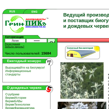
Ведущий произво
и поставщик биог
и дождевых черве
Авторизация
Регистрация
Забыли пароль?
Число пользователей:
15684
Ежегодный конкурс
Выращивайте на биогумусе!
Информационные
стандарты
О дождевых червях
О рубрике
ВермиИстории
ВермиБАВы
ВермиТехнологии
ВермиФармацевтика