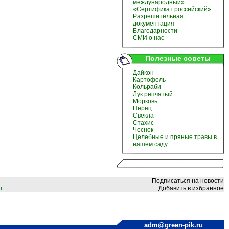
международный»
«Сертификат российский»
Разрешительная
документация
Благодарности
СМИ о нас
Полезные советы
Дайкон
Картофель
Кольраби
Лук репчатый
Морковь
Перец
Свекла
Стахис
Чеснок
Целебные и пряные травы в
нашем саду
Подписаться на новости
u
Добавить в избранное
adm@green-pik.ru