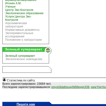
вермикультивирования
Игонин А.М.
Ученые
Центр Эко-Контроля
Экологическое образование
Услуги Центра Эко-
Контроля
Агрохимическая
лаборатория
Нормативные документы
Экспериментальные
исследования
Положение о лаборатории
Зеленый супермаркет
Зеленый супермаркет
Экологическое земледелие
Статистика по сайту
Всего зарегистрировано: 15684 чел.
Последние зарегистрировавшиеся:
jzpysGbtatheugAMWegqUDB
,
swwYbpYev
Пишите нам