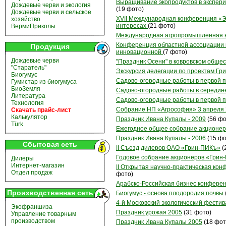
Выращивание экопродуктов в экспер
Дождевые черви и экология
(19 фото)
Дождевые черви и сельское
XVII Международная конференция «Э
хозяйство
интересах
(21 фото)
ВермиПриколы
Международная агропромышленная в
Конференция областной ассоциации 
Продукция
инновационной
(7 фото)
Дождевые черви
"Праздник Осени" в ковровском обще
"Старатель"
Экскурсия делегации по проектам Гр
Биогумус
Садово-огородные работы в первой 
Гумистар из биогумуса
БиоЗемля
Садово-огородные работы в середине
Литература
Садово-огородные работы в первой п
Технология
Собрание НП «Агрософия» 3 апреля 
Скачать прайс-лист
Калькулятор
Праздник Ивана Купалы - 2009
(56 фо
Türk
Ежегодное общее собрание акционеро
Праздник Ивана Купалы - 2006
(15 фо
Сбытовая сеть
II Съезд дилеров ОАО «Грин-ПИКъ»
(
Годовое собрание акционеров «Грин
Дилеры
Интернет-магазин
II Открытая научно-практическая ко
Отдел продаж
фото)
Арабско-Российская бизнес конференц
Производственная сеть
Биогумус - основа плодородия почвы
4-й Московский экологический фестив
Экофраншиза
Праздник урожая 2005
(31 фото)
Управление товарным
производством
Праздник Ивана Купалы 2005
(18 фот