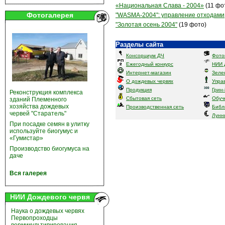
«Национальная Слава - 2004»
(11 фо
Фотогалерея
"WASMA-2004": управление отходами
"Золотая осень 2004"
(19 фото)
Разделы сайта
Консорциум ДЧ
Фото
Ежегодный конкурс
НИИ 
Интернет-магазин
Зеле
О дождевых червях
Упра
Продукция
Грин
Реконструкция комплекса
Сбытовая сеть
Обуч
зданий Племенного
хозяйства дождевых
Производственная сеть
Библ
червей "Старатель"
Лунн
При посадке семян в улитку
используйте биогумус и
«Гумистар»
Производство биогумуса на
даче
Вся галерея
НИИ Дождевого червя
Наука о дождевых червях
Первопроходцы