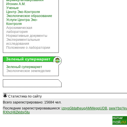
вермикультивирования
Игонин А.М.
Ученые
Центр Эко-Контроля
Экологическое образование
Услуги Центра Эко-
Контроля
Агрохимическая
лаборатория
Нормативные документы
Экспериментальные
исследования
Положение о лаборатории
Зеленый супермаркет
Зеленый супермаркет
Экологическое земледелие
Статистика по сайту
Всего зарегистрировано: 15684 чел.
Последние зарегистрировавшиеся:
jzpysGbtatheugAMWegqUDB
,
swwYbpYev
RXhcHIlZkldsjStu