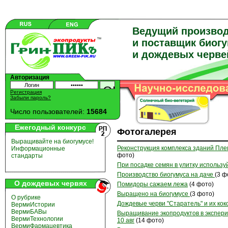
Ведущий произво
и поставщик биог
и дождевых черве
Авторизация
Регистрация
Забыли пароль?
Число пользователей:
15684
Ежегодный конкурс
Фотогалерея
Выращивайте на биогумусе!
Реконструкция комплекса зданий Пле
Информационные
фото)
стандарты
При посадке семян в улитку использу
Производство биогумуса на даче
(3 ф
О дождевых червях
Помидоры сажаем лежа
(4 фото)
Выращено на биогумусе
(3 фото)
О рубрике
Дождевые черви "Старатель" и их кок
ВермиИстории
ВермиБАВы
Выращивание экопродуктов в экспер
ВермиТехнологии
10 авг
(14 фото)
ВермиФармацевтика