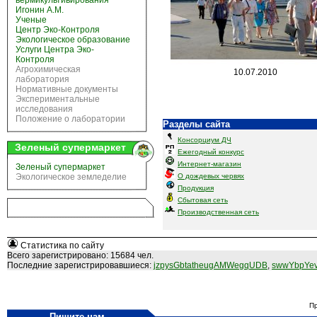
вермикультивирования
Игонин А.М.
Ученые
Центр Эко-Контроля
Экологическое образование
Услуги Центра Эко-
Контроля
Агрохимическая
10.07.2010
лаборатория
Нормативные документы
Экспериментальные
исследования
Положение о лаборатории
Разделы сайта
Консорциум ДЧ
Зеленый супермаркет
Ежегодный конкурс
Интернет-магазин
Зеленый супермаркет
Экологическое земледелие
О дождевых червях
Продукция
Сбытовая сеть
Производственная сеть
Статистика по сайту
Всего зарегистрировано: 15684 чел.
Последние зарегистрировавшиеся:
jzpysGbtatheugAMWegqUDB
,
swwYbpYev
Пр
Пишите нам