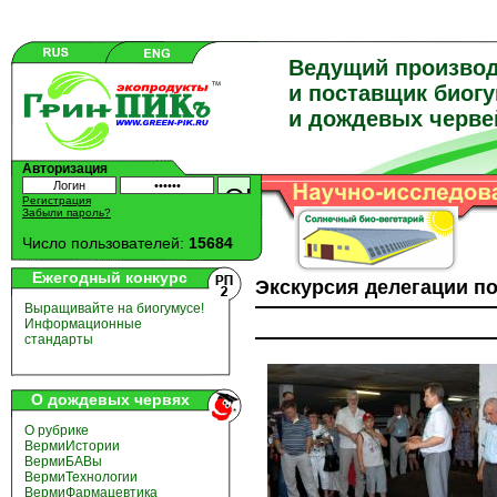
Ведущий произво
и поставщик биог
и дождевых черве
Авторизация
Регистрация
Забыли пароль?
Число пользователей:
15684
Ежегодный конкурс
Экскурсия делегации п
Выращивайте на биогумусе!
Информационные
стандарты
О дождевых червях
О рубрике
ВермиИстории
ВермиБАВы
ВермиТехнологии
ВермиФармацевтика