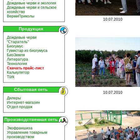
Дождевые черви и экология
Дождевые черви и сельское
хозяйство
ВермиПриколы
10.07.2010
Продукция
Дождевые черви
"Старатель"
Биогумус
Гумистар из биогумуса
БиоЗемля
Литература
Технология
Скачать прайс-лист
Калькулятор
Türk
Сбытовая сеть
10.07.2010
Дилеры
Интернет-магазин
Отдел продаж
Производственная сеть
Экофраншиза
Управление товарным
производством