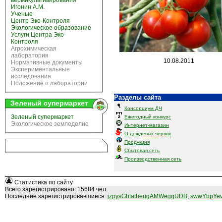
вермикультивирования
Игонин А.М.
Ученые
Центр Эко-Контроля
Экологическое образование
Услуги Центра Эко-
Контроля
Агрохимическая
лаборатория
10.08.2011
Нормативные документы
Экспериментальные
исследования
Положение о лаборатории
Разделы сайта
Зеленый супермаркет
Консорциум ДЧ
Зеленый супермаркет
Ежегодный конкурс
Экологическое земледелие
Интернет-магазин
О дождевых червях
Продукция
Сбытовая сеть
Производственная сеть
Статистика по сайту
Всего зарегистрировано: 15684 чел.
Последние зарегистрировавшиеся:
jzpysGbtatheugAMWegqUDB
,
swwYbpYev