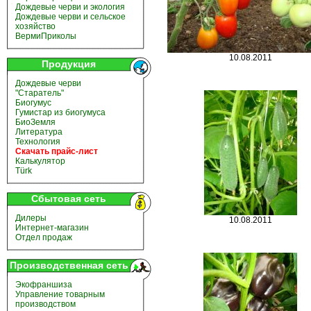
Дождевые черви и экология
Дождевые черви и сельское
хозяйство
ВермиПриколы
10.08.2011
Продукция
Дождевые черви
"Старатель"
Биогумус
Гумистар из биогумуса
БиоЗемля
Литература
Технология
Скачать прайс-лист
Калькулятор
Türk
Сбытовая сеть
Дилеры
10.08.2011
Интернет-магазин
Отдел продаж
Производственная сеть
Экофраншиза
Управление товарным
производством