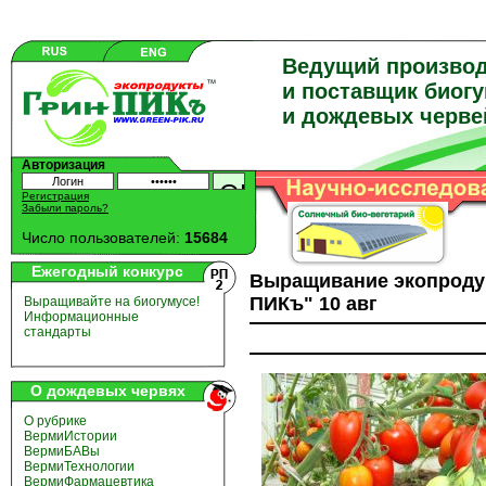
Ведущий произво
и поставщик биог
и дождевых черве
Авторизация
Регистрация
Забыли пароль?
Число пользователей:
15684
Ежегодный конкурс
Выращивание экопродук
ПИКъ" 10 авг
Выращивайте на биогумусе!
Информационные
стандарты
О дождевых червях
О рубрике
ВермиИстории
ВермиБАВы
ВермиТехнологии
ВермиФармацевтика