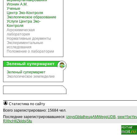
вермикультивирования
Игонин А.М.
Ученые
Центр Эко-Контроля
Экологическое образование
Услуги Центра Эко-
Контроля
Агрохимическая
лаборатория
Нормативные документы
Экспериментальные
исследования
Положение о лаборатории
Зеленый супермаркет
Зеленый супермаркет
Экологическое земледелие
Статистика по сайту
Всего зарегистрировано: 15684 чел.
Последние зарегистрировавшиеся:
jzpysGbtatheugAMWegqUDB
,
swwYbpYev
RXhcHIlZkldsjStu