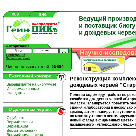
Ведущий произво
и поставщик биог
и дождевых черве
Авторизация
Регистрация
Забыли пароль?
Число пользователей:
15684
Ежегодный конкурс
Реконструкция комплек
дождевых червей "Стар
Выращивайте на биогумусе!
Информационные
стандарты
Полным ходом идут работы по реко
хозяйства дождевых червей «Стара
области. Планируется повысить эн
здания и лаборатории в несколько р
О дождевых червях
крыши, затем планируется утеплить
по монтажу теплого вентилируемого
О рубрике
новый фасад в фирменных цветах. 
ВермиИстории
называемого «углеродного следа» 
ВермиБАВы
ВермиТехнологии
ВермиФармацевтика