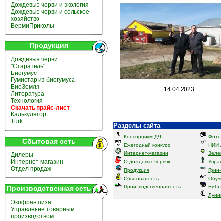
Дождевые черви и экология
Дождевые черви и сельское
хозяйство
ВермиПриколы
Продукция
Дождевые черви
"Старатель"
Биогумус
Гумистар из биогумуса
БиоЗемля
14.04.2023
Литература
Технология
Скачать прайс-лист
Калькулятор
Türk
Разделы сайта
Консорциум ДЧ
Фото
Сбытовая сеть
Ежегодный конкурс
НИИ 
Интернет-магазин
Зеле
Дилеры
Интернет-магазин
О дождевых червях
Упра
Отдел продаж
Продукция
Грин
Сбытовая сеть
Обуч
Производственная сеть
Библ
Производственная сеть
Лунн
Экофраншиза
Управление товарным
производством