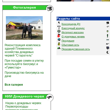
Фотогалерея
Разделы сайта
Консорциум ДЧ
Ежегодный конкурс
Интернет-магазин
О дождевых червях
Продукция
Реконструкция комплекса
Сбытовая сеть
зданий Племенного
Производственная сеть
хозяйства дождевых
червей "Старатель"
При посадке семян в улитку
используйте биогумус и
«Гумистар»
Производство биогумуса на
даче
Вся галерея
НИИ Дождевого червя
Наука о дождевых червях
Первопроходцы