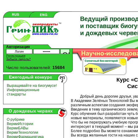
Ведущий произво
и поставщик биог
и дождевых черве
Авторизация
Регистрация
Забыли пароль?
Число пользователей:
15684
Ежегодный конкурс
Курс «
Сис
Выращивайте на биогумусе!
Информационные
стандарты
Добрый день дорогие друзья, ува
В Академии Зелёных Технологий Вы 
различным аспектам создания экофер
Введение в тему органического земл
О дождевых червях
Курс обучения был разработан чуть б
новые материалы, появляются новые
О рубрике
Что бы не перегружать учебную прог
ВермиИстории
интересует в текущий момент – мы р
ВермиБАВы
Более подробно Вы можете ознакомит
ВермиТехнологии
Вы всегда желанные гости на наших с
ВермиФармацевтика