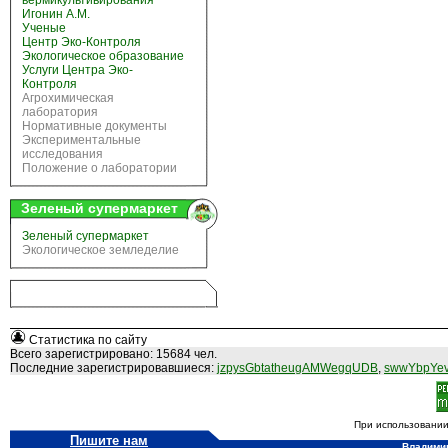
вермикультивирования
Игонин А.М.
Ученые
Центр Эко-Контроля
Экологическое образование
Услуги Центра Эко-
Контроля
Агрохимическая
лаборатория
Нормативные документы
Экспериментальные
исследования
Положение о лаборатории
Зеленый супермаркет
Зеленый супермаркет
Экологическое земледелие
Статистика по сайту
Всего зарегистрировано: 15684 чел.
Последние зарегистрировавшиеся:
jzpysGbtatheugAMWegqUDB
,
swwYbpYev
При использовании
Пишите нам
Владимир