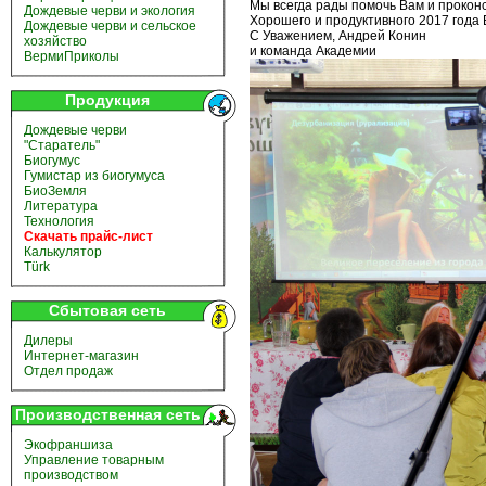
Мы всегда рады помочь Вам и прокон
Дождевые черви и экология
Хорошего и продуктивного 2017 года 
Дождевые черви и сельское
С Уважением, Андрей Конин
хозяйство
и команда Академии
ВермиПриколы
Продукция
Дождевые черви
"Старатель"
Биогумус
Гумистар из биогумуса
БиоЗемля
Литература
Технология
Скачать прайс-лист
Калькулятор
Türk
Сбытовая сеть
Дилеры
Интернет-магазин
Отдел продаж
Производственная сеть
Экофраншиза
Управление товарным
производством