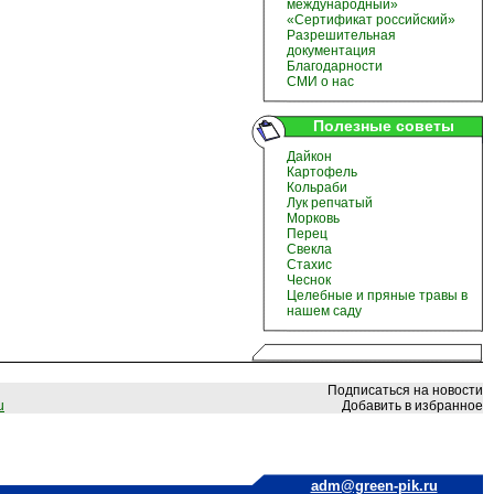
международный»
«Сертификат российский»
Разрешительная
документация
Благодарности
СМИ о нас
Полезные советы
Дайкон
Картофель
Кольраби
Лук репчатый
Морковь
Перец
Свекла
Стахис
Чеснок
Целебные и пряные травы в
нашем саду
Подписаться на новости
u
Добавить в избранное
adm@green-pik.ru