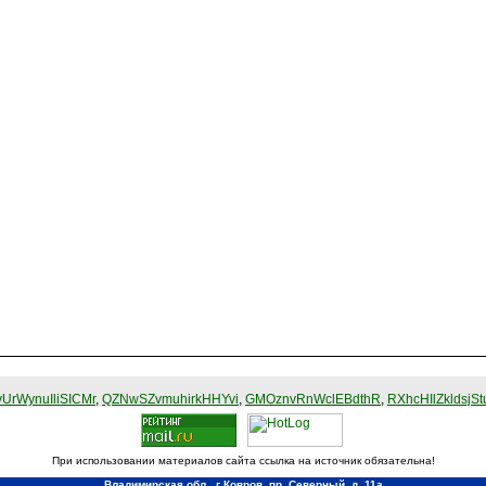
UrWynuIliSICMr
,
QZNwSZvmuhirkHHYvi
,
GMOznvRnWclEBdthR
,
RXhcHIlZkldsjSt
При использовании материалов сайта ссылка на источник обязательна!
Владимирская обл., г Ковров, пр. Северный, д. 11а