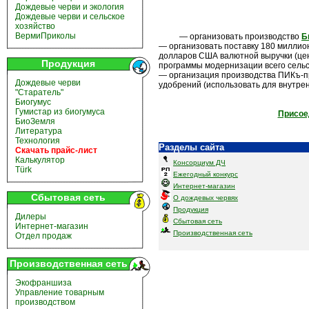
Дождевые черви и экология
Дождевые черви и сельское
хозяйство
ВермиПриколы
— организовать производство
Б
— организовать поставку 180 миллио
долларов США валютной выручки (цен
Продукция
программы модернизации всего сельск
— организация производства ПИКъ-пр
Дождевые черви
удобрений (использовать для внутре
"Старатель"
Биогумус
Гумистар из биогумуса
Присое
БиоЗемля
Литература
Технология
Разделы сайта
Скачать прайс-лист
Калькулятор
Консорциум ДЧ
Türk
Ежегодный конкурс
Интернет-магазин
Сбытовая сеть
О дождевых червях
Продукция
Дилеры
Сбытовая сеть
Интернет-магазин
Производственная сеть
Отдел продаж
Производственная сеть
Экофраншиза
Управление товарным
производством