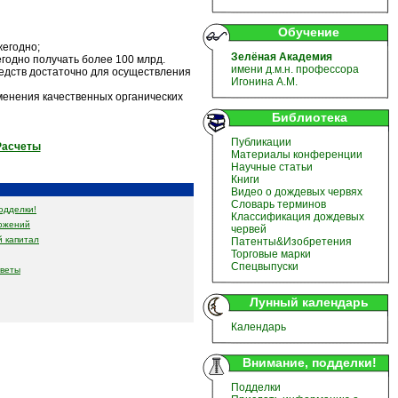
Обучение
жегодно;
Зелёная Академия
егодно получать более 100 млрд.
имени д.м.н. профессора
редств достаточно для осуществления
Игонина А.М.
менения качественных органических
Библиотека
Публикации
Расчеты
Материалы конференции
Научные статьи
Книги
Видео о дождевых червях
Словарь терминов
одделки!
Классификация дождевых
ожений
червей
 капитал
Патенты&Изобретения
Торговые марки
Спецвыпуски
оветы
Лунный календарь
Календарь
Внимание, подделки!
Подделки