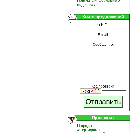
Прислать информацию о
подделках
Книга предложений
Ф.И.О.:
E-mail:
Сообщение:
Код проверки:
Признание
Награды
«Сертификат