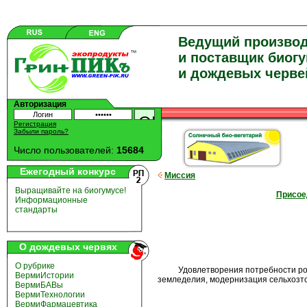
Ведущий произво
и поставщик биог
и дождевых черве
Авторизация
Регистрация
Забыли пароль?
Число пользователей:
15684
Ежегодный конкурс
Миссия
Выращивайте на биогумусе!
Присое
Информационные
стандарты
О дождевых червях
О рубрике
Удовлетворения потребности россий
ВермиИстории
земледелия, модернизация сельхозто
ВермиБАВы
ВермиТехнологии
ВермиФармацевтика