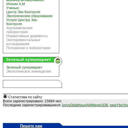
вермикультивирования
Игонин А.М.
Ученые
Центр Эко-Контроля
Экологическое образование
Услуги Центра Эко-
Контроля
Агрохимическая
лаборатория
Нормативные документы
Экспериментальные
исследования
Положение о лаборатории
Зеленый супермаркет
Зеленый супермаркет
Экологическое земледелие
Статистика по сайту
Всего зарегистрировано: 15684 чел.
Последние зарегистрировавшиеся:
jzpysGbtatheugAMWegqUDB
,
swwYbpYev
Пишите нам