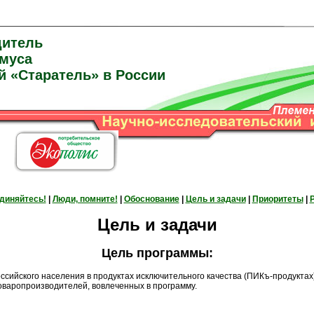
дитель
умуса
й «Старатель» в России
диняйтесь!
|
Люди, помните!
|
Обоснование
|
Цель и задачи
|
Приоритеты
|
Цель и задачи
Цель программы:
ского населения в продуктах исключительного качества (ПИКъ-продуктах) 
варопроизводителей, вовлеченных в программу.