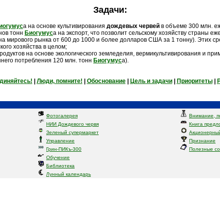
Задачи:
иогумус
а на основе культивирования
дождевых
червей
в объеме 300 млн. е
нов тонн
Биогумус
а на экспорт, что позволит сельскому хозяйству страны еж
а мирового рынка от 600 до 1000 и более долларов США за 1 тонну). Этих с
ого хозяйства в целом;
одуктов на основе экологического земледелия, вермикультивирования и при
ннего потребления 120 млн. тонн
Биогумус
а).
диняйтесь!
|
Люди, помните!
|
Обоснование
|
Цель и задачи
|
Приоритеты
|
Фотогалерея
Внимание, п
НИИ Дождевого червя
Книга предл
Зеленый супермаркет
Акционерный
Управление
Признание
Грин-ПИКъ-300
Полезные с
Обучение
Библиотека
Лунный календарь