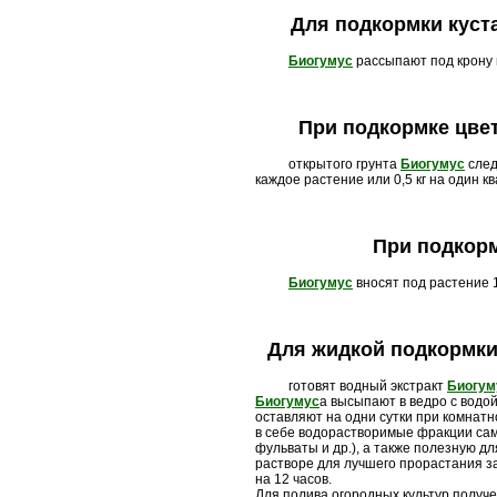
Для подкормки куст
Биогумус
рассыпают под крону и
При подкормке цве
открытого грунта
Биогумус
след
каждое растение или 0,5 кг на один к
При подкор
Биогумус
вносят под растение 1
Для жидкой подкормки
готовят водный экстракт
Биогум
Биогумус
а высыпают в ведро с вод
оставляют на одни сутки при комнат
в себе водорастворимые фракции са
фульваты и др.), а также полезную д
растворе для лучшего прорастания з
на 12 часов.
Для полива огородных культур получен