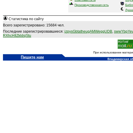
Производственная сеть
Библ
Лунн
Статистика по сайту
Всего зарегистрировано: 15684 чел.
Последние зарегистрировавшиеся:
jzpysGbtatheugAMWegqUDB
,
swwYbpYev
RXhcHIlZkldsjStu
При использовании материа
Пишите нам
Владимирская обл