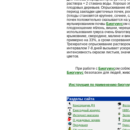
раствора + 2 стакана воды. Хорошо э
плодовых деревьев. Опрыскивание ябл
период закладки цветочных почек, ро
(плоды становятся крупнее, сочнее, 
почек положительно сказывается на 
мульчированием почвы
Биогумус
ом 
плодоношение яблонь, вишни, черешн
использования гумуса очень благотво
крыжовнике, смородине, малине и ви
примерно на 33%, а сроки созревания
Трехкратное опрыскивание раствором
интервалом 7-8 дней вызывает ускоре
интенсивность окраски листьев, знач
цветов.
При работе с
Биогумус
ом собл
Биогумус
безопасен для людей, живо
Инструкция по применению биогум
Разделы сайта
Консорциум ДЧ
Фото
Ежегодный конкурс
НИИ 
Интернет-магазин
Зеле
О дождевых червях
Упра
Продукция
Грин
Сбытовая сеть
Обуч