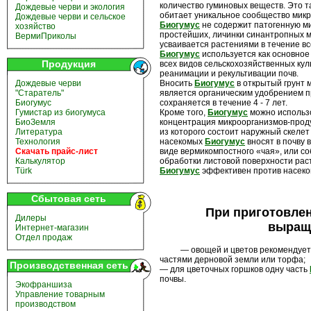
количество гуминовых веществ. Это т
Дождевые черви и экология
обитает уникальное сообщество мик
Дождевые черви и сельское
Биогумус
не содержит патогенную ми
хозяйство
простейших, личинки синантропных му
ВермиПриколы
усваивается растениями в течение вс
Биогумус
используется как основное
Продукция
всех видов сельскохозяйственных куль
реанимации и рекультивации почв.
Дождевые черви
Вносить
Биогумус
в открытый грунт 
"Старатель"
является органическим удобрением п
Биогумус
сохраняется в течение 4 - 7 лет.
Гумистар из биогумуса
Кроме того,
Биогумус
можно использо
БиоЗемля
концентрация микроорганизмов-прод
Литература
из которого состоит наружный скелет
Технология
насекомых
Биогумус
вносят в почву 
Скачать прайс-лист
виде вермикомпостного «чая», или с
Калькулятор
обработки листовой поверхности рас
Türk
Биогумус
эффективен против насеком
Сбытовая сеть
При приготовле
Дилеры
выращ
Интернет-магазин
Отдел продаж
— овощей и цветов рекомендуетс
частями дерновой земли или торфа;
Производственная сеть
— для цветочных горшков одну часть
почвы.
Экофраншиза
Управление товарным
производством