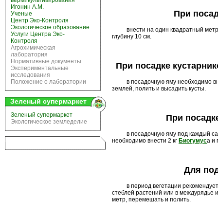
вермикультивирования
Игонин А.М.
При посад
Ученые
Центр Эко-Контроля
Экологическое образование
внести на один квадратный метр г
Услуги Центра Эко-
глубину 10 см.
Контроля
Агрохимическая
лаборатория
Нормативные документы
При посадке кустарник
Экспериментальные
исследования
Положение о лаборатории
в посадочную яму необходимо вне
землей, полить и высадить кусты.
Зеленый супермаркет
Зеленый супермаркет
При посадк
Экологическое земледелие
в посадочную яму под каждый сажен
необходимо внести 2 кг
Биогумус
а и
Для по
в период вегетации рекомендуется
стеблей растений или в междурядье и
метр, перемешать и полить.