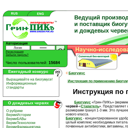
Ведущий произво
и поставщик биог
и дождевых черве
Авторизация
Регистрация
Забыли пароль?
Число пользователей:
15684
Ежегодный конкурс
Биогумус
Выращивайте на биогумусе!
Инструкция по применению биогум
Информационные
стандарты
Инструкция по
Биогумус
«Грин-ПИКъ» (вермик
О дождевых червях
червей
-«
Старатель
». Представляет
размерами гранул 1-3 мм. Это лучше
О рубрике
нового класса.
ВермиИстории
Биогумус
- концентрированное удоб
ВермиБАВы
целый комплекс необходимых питате
ВермиТехнологии
почвенные антибиотики, витамины, г
ВермиФармацевтика