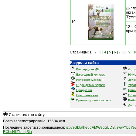
Дипло
орган
"Гуми
10
12-я 
ярмар
Страницы:
1
|
2
|
3
|
4
|
5
|
6
|
7
|
8
|
9
|
1
Разделы сайта
Консорциум ДЧ
Фото
Ежегодный конкурс
НИИ 
Интернет-магазин
Зеле
О дождевых червях
Упра
Продукция
Грин
Сбытовая сеть
Обуч
Производственная сеть
Библ
Лунн
Статистика по сайту
Всего зарегистрировано: 15684 чел.
Последние зарегистрировавшиеся:
jzpysGbtatheugAMWegqUDB
,
swwYbpYev
RXhcHIlZkldsjStu