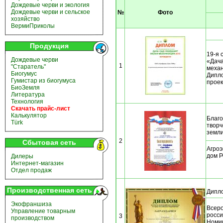
Дождевые черви и экология
Дождевые черви и сельское
№
Фото
хозяйство
ВермиПриколы
Продукция
19-я 
Дождевые черви
«Дача
1
"Старатель"
механ
Биогумус
Дипло
Гумистар из биогумуса
проек
БиоЗемля
Литература
Технология
Скачать прайс-лист
Калькулятор
Благо
Türk
творч
земли
2
Сбытовая сеть
Агроэ
дом Р
Дилеры
Интернет-магазин
Отдел продаж
Производственная сеть
Дипл
Экофраншиза
Всеро
Управление товарным
росси
3
производством
Номи