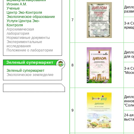
вермикультивирования
Игонин А.М.
Дипло
Ученые
разви
Центр Эко-Контроля
Экологическое образование
7
Услуги Центра Эко-
3-я С
Контроля
ярмар
Агрохимическая
лаборатория
Нормативные документы
Экспериментальные
исследования
Положение о лаборатории
Дипло
для о
Зеленый супермаркет
8
3-я С
Зеленый супермаркет
"Моск
Экологическое земледелие
Дипло
иннов
"Солн
9
24-ая
выста