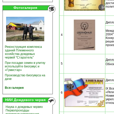
дости
полит
Фотогалерея
Дипл
Межд
2004"
4
Конку
реше
произ
Реконструкция комплекса
зданий Племенного
хозяйства дождевых
червей "Старатель"
Дипл
При посадке семян в улитку
5
Обнов
используйте биогумус и
«Гумистар»
Производство биогумуса на
даче
Дипл
Вся галерея
IX Вс
«Реги
6
Номин
укре
НИИ Дождевого червя
отнош
Наука о дождевых червях
Первопроходцы