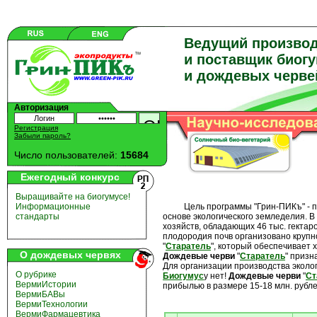
Ведущий произво
и поставщик биог
и дождевых черве
Авторизация
Регистрация
Забыли пароль?
Число пользователей:
15684
Ежегодный конкурс
Выращивайте на биогумусе!
Цель программы "Грин-ПИКъ" - про
Информационные
основе экологического земледелия. 
стандарты
хозяйств, обладающих 46 тыс. гекта
плодородия почв организовано круп
"
Старатель
", который обеспечивает 
О дождевых червях
Дождевые
черви
"
Старатель
" приз
Для организации производства эколо
О рубрике
Биогумус
у нет!
Дождевые
черви
"
Ст
ВермиИстории
прибылью в размере 15-18 млн. рубле
ВермиБАВы
ВермиТехнологии
ВермиФармацевтика