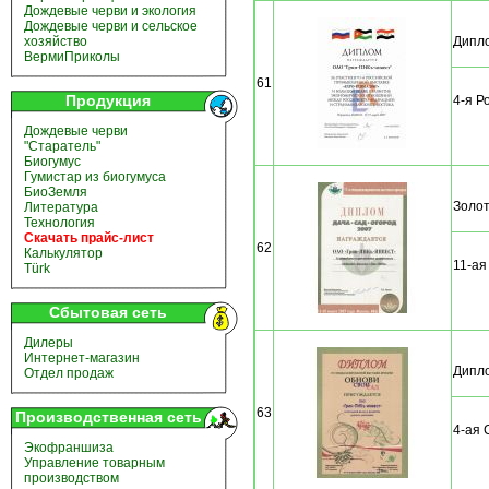
Дождевые черви и экология
Дождевые черви и сельское
Дипло
хозяйство
ВермиПриколы
61
Продукция
4-я 
Дождевые черви
"Старатель"
Биогумус
Гумистар из биогумуса
БиоЗемля
Золот
Литература
Технология
Скачать прайс-лист
62
Калькулятор
11-ая
Türk
Сбытовая сеть
Дилеры
Интернет-магазин
Дипло
Отдел продаж
63
Производственная сеть
4-ая 
Экофраншиза
Управление товарным
производством