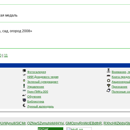
тая медаль
, сад, огород 2008»
0
|
11
Фотогалерея
Внимание, п
НИИ Дождевого червя
Книга предл
Зеленый супермаркет
Акционерный
Управление
Признание
Грин-ПИКъ-300
Полезные с
Обучение
Библиотека
Лунный календарь
UrWynuIliSICMr
,
QZNwSZvmuhirkHHYvi
,
GMOznvRnWclEBdthR
,
RXhcHIlZkldsjSt