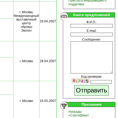
Прислать информацию о
подделках
г. Москва,
Книга предложений
Международный
выставочный
26.04.2007
Ф.И.О.:
центр
«Крокус
Экспо»
E-mail:
Сообщение:
г. Москва
28.04.2007
Код проверки:
г. Москва
16.05.2007
Признание
Награды
«Сертификат