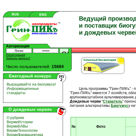
Ведущий произво
и поставщик биог
и дождевых черве
Авторизация
Регистрация
Забыли пароль?
Число пользователей:
15684
Ежегодный конкурс
Выращивайте на биогумусе!
Цель программы "Грин-ПИКъ" - прои
Информационные
"Грин-ПИКъ" имеется 7 хозяйств, об
стандарты
крупномасштабное культивирование д
Дождевые
черви
"
Старатель
" приз
питания альтернативы
Биогумус
у не
О дождевых червях
О рубрике
ВермиИстории
ВермиБАВы
№
Фото
ВермиТехнологии
ВермиФармацевтика