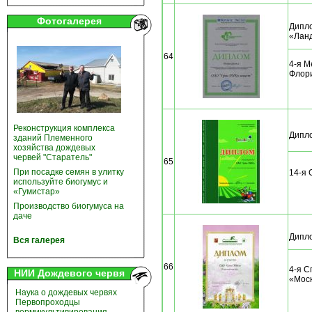
Фотогалерея
Дипло
«Лан
64
4-я М
Флори
Реконструкция комплекса
Дипло
зданий Племенного
хозяйства дождевых
червей "Старатель"
65
При посадке семян в улитку
14-я 
используйте биогумус и
«Гумистар»
Производство биогумуса на
даче
Дипло
Вся галерея
66
4-я С
НИИ Дождевого червя
«Мос
Наука о дождевых червях
Первопроходцы