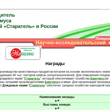
дитель
умуса
й «Старатель» в России
Награды
зводство качественных продуктов питания на основе экологического земл
ладающих 46 тыс. гектаров земель сельхозназначения. Для повышения плодор
ождевого червя "
Старатель
", который обеспечивает хозяйства
Биогумус
ом.
наны лучшими производителями
Биогумус
а в мире. Для организации производ
т!
Дождевые
черви
"
Старатель
" обеспечат среднее хозяйство ежегодной пр
Наименование награды
Выставка, конкурс