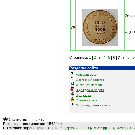
Золо
70
«Дача
Страницы:
1
|
2
|
3
|
4
|
5
|
6
|
7
|
8
|
9
|
1
Разделы сайта
Консорциум ДЧ
Ежегодный конкурс
Интернет-магазин
О дождевых червях
Продукция
Сбытовая сеть
Производственная сеть
Статистика по сайту
Всего зарегистрировано: 15684 чел.
Последние зарегистрировавшиеся:
jzpysGbtatheugAMWegqUDB
,
swwYbpYev