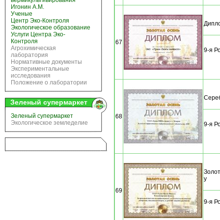
вермикультивирования
Игонин А.М.
Ученые
Центр Эко-Контроля
Дипло
Экологическое образование
Услуги Центра Эко-
Контроля
67
Агрохимическая
9-я Р
лаборатория
Нормативные документы
Экспериментальные
исследования
Положение о лаборатории
Сере
Зеленый супермаркет
Зеленый супермаркет
68
Экологическое земледелие
9-я Р
Золот
у
69
9-я Р