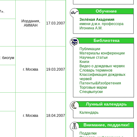
Обучение
7».
Зелёная Академия
Иордания,
17.03.2007
имени д.м.н. профессора
АММАН
Игонина А.М.
Библиотека
Публикации
Материалы конференции
Научные статьи
: биогум
Книги
Видео о дождевых червях
г. Москва
19.03.2007
Словарь терминов
Классификация дождевых
червей
Патенты&Изобретения
Торговые марки
Спецвыпуски
Лунный календарь
Календарь
г. Москва
18.04.2007
Внимание, подделки!
Подделки