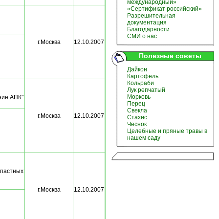
международный»
«Сертификат российский»
Разрешительная
документация
Благодарности
СМИ о нас
г.Москва
12.10.2007
Полезные советы
Дайкон
Картофель
Кольраби
Лук репчатый
Морковь
ние АПК"
Перец
Свекла
г.Москва
12.10.2007
Стахис
Чеснок
Целебные и пряные травы в
нашем саду
опастных
г.Москва
12.10.2007