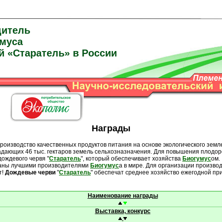
дитель
умуса
й «Старатель» в России
Награды
зводство качественных продуктов питания на основе экологического земл
ладающих 46 тыс. гектаров земель сельхозназначения. Для повышения плодор
ождевого червя "
Старатель
", который обеспечивает хозяйства
Биогумус
ом.
наны лучшими производителями
Биогумус
а в мире. Для организации производ
т!
Дождевые
черви
"
Старатель
" обеспечат среднее хозяйство ежегодной пр
Наименование награды
Выставка, конкурс