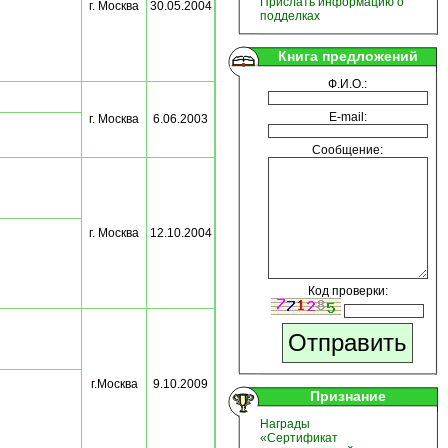
Прислать информацию о
г. Москва
30.05.2004
подделках
Книга предложений
Ф.И.О.:
E-mail:
г. Москва
6.06.2003
Сообщение:
г. Москва
12.10.2004
Код проверки:
г.Москва
9.10.2009
Признание
Награды
«Сертификат