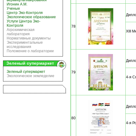
вермикультивирования
Игонин А.М.
Ученые
Центр Эко-Контроля
Дипло
Экологическое образование
Услуги Центра Эко-
Контроля
78
Агрохимическая
XIII 
лаборатория
Нормативные документы
Экспериментальные
исследования
Положение о лаборатории
Дипло
Зеленый супермаркет
Зеленый супермаркет
79
Экологическое земледелие
4-я С
Дипло
80
4-я 