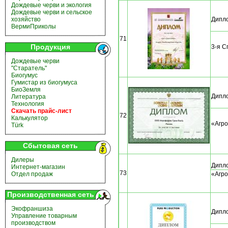
Дождевые черви и экология
Дождевые черви и сельское
Дипло
хозяйство
ВермиПриколы
71
Продукция
3-я С
Дождевые черви
"Старатель"
Биогумус
Гумистар из биогумуса
БиоЗемля
Дипло
Литература
Технология
Скачать прайс-лист
72
Калькулятор
«Агро
Türk
Сбытовая сеть
Дилеры
Дипло
Интернет-магазин
73
«Агро
Отдел продаж
Производственная сеть
Экофраншиза
Дипло
Управление товарным
производством