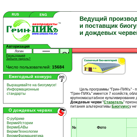
Ведущий произво
и поставщик биог
и дождевых черве
Авторизация
Регистрация
Забыли пароль?
Число пользователей:
15684
Ежегодный конкурс
Выращивайте на биогумусе!
Цель программы "Грин-ПИКъ" - прои
Информационные
"Грин-ПИКъ" имеется 7 хозяйств, об
стандарты
крупномасштабное культивирование д
Дождевые
черви
"
Старатель
" приз
питания альтернативы
Биогумус
у не
О дождевых червях
О рубрике
ВермиИстории
ВермиБАВы
№
Фото
ВермиТехнологии
ВермиФармацевтика