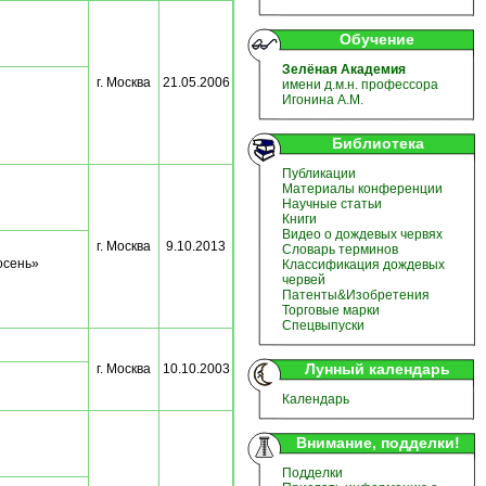
Обучение
Зелёная Академия
г. Москва
21.05.2006
имени д.м.н. профессора
Игонина А.М.
Библиотека
Публикации
Материалы конференции
Научные статьи
Книги
Видео о дождевых червях
г. Москва
9.10.2013
Словарь терминов
осень»
Классификация дождевых
червей
Патенты&Изобретения
Торговые марки
Спецвыпуски
Лунный календарь
г. Москва
10.10.2003
Календарь
Внимание, подделки!
Подделки