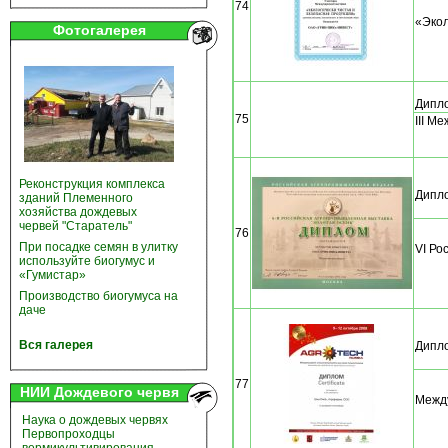
74
«Экол
Фотогалерея
Дипло
75
III М
Реконструкция комплекса
Дипло
зданий Племенного
хозяйства дождевых
червей "Старатель"
76
При посадке семян в улитку
VI Ро
используйте биогумус и
«Гумистар»
Производство биогумуса на
даче
Вся галерея
Дипло
77
НИИ Дождевого червя
Между
Наука о дождевых червях
Первопроходцы