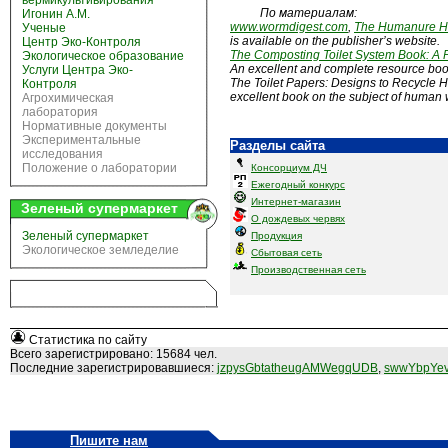
вермикультивирования
По материалам:
Игонин А.М.
www.wormdigest.com
,
The Humanure 
Ученые
is available on the publisher’s website.
Центр Эко-Контроля
The Composting Toilet System Book: A P
Экологическое образование
An excellent and complete resource boo
Услуги Центра Эко-
The Toilet Papers: Designs to Recycle
Контроля
excellent book on the subject of human 
Агрохимическая
лаборатория
Нормативные документы
Экспериментальные
Разделы сайта
исследования
Положение о лаборатории
Консорциум ДЧ
Ежегодный конкурс
Интернет-магазин
Зеленый супермаркет
О дождевых червях
Зеленый супермаркет
Продукция
Экологическое земледелие
Сбытовая сеть
Производственная сеть
Статистика по сайту
Всего зарегистрировано: 15684 чел.
Последние зарегистрировавшиеся:
jzpysGbtatheugAMWegqUDB
,
swwYbpYev
Пишите нам