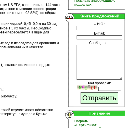
Прислать информацию о
подделках
ам US EPA, всего лишь за 144 часа,
тикратное снижение концентрации –
тное снижение – 98,82%), по яйцам
Книга предложений
уляции
червей
: 0,45–0,9 кг на 30 см
.
Ф.И.О.:
2
вное 1,5 их массы. Необходимо
рвей
переселяется в ящик для
E-mail:
Сообщение:
 вод и их осадков для орошения и
пользовании их в качестве
, свалок и полигонов твердых
Код проверки:
.;
 биомассу;
 такой вермикомпост абсолютно
Признание
ь литературному герою Кузьме
Награды
«Сертификат