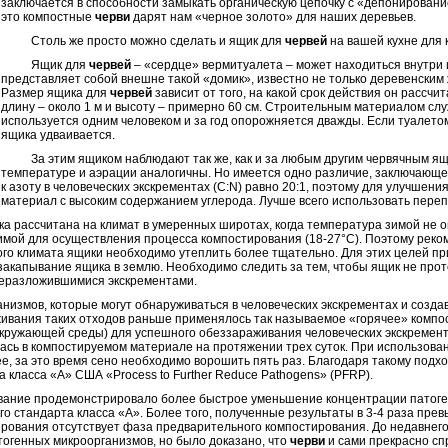
заключается в способности замыкать органическую цепочку с «депонировани
это компостные
черви
дарят нам «черное золото» для наших деревьев.
Столь же просто можно сделать и ящик для
червей
на вашей кухне для 
Ящик для
червей
– «сердце» вермитуалета – может находиться внутри 
представляет собой внешне такой «домик», известно не только деревенским 
Размер ящика для
червей
зависит от того, на какой срок действия он рассчи
длину – около 1 м и высоту – примерно 60 см. Строительным материалом с
используется одним человеком и за год опорожняется дважды. Если туалетом
ящика удваивается.
За этим ящиком наблюдают так же, как и за любым другим червячным ящи
температуре и аэрации аналогичны. Но имеется одно различие, заключающее
к азоту в человеческих экскрементах (C:N) равно 20:1, поэтому для улучше
материал с высоким содержанием углерода. Лучше всего использовать пере
ссчитана на климат в умеренных широтах, когда температура зимой не опу
имой для осуществления процесса компостирования (18-27°С). Поэтому реко
ого климата ящики необходимо утеплить более тщательно. Для этих целей пр
акапывание ящика в землю. Необходимо следить за тем, чтобы ящик не проте
неразложившимися экскрементами.
мов, которые могут обнаруживаться в человеческих экскрементах и создав
ивания таких отходов раньше применялось так называемое «горячее» компо
окружающей среды) для успешного обеззараживания человеческих экскремен
ась в компостируемом материале на протяжении трех суток. При использова
ее, за это время сено необходимо ворошить пять раз. Благодаря такому под
 класса «А» США «Process to Further Reduce Pathogens» (PFRP).
ие продемонстрировало более быстрое уменьшение концентрации патоген
о стандарта класса «А». Более того, полученные результаты в 3-4 раза пр
вирования отсутствует фаза предварительного компостирования. До недавнег
тогенных микроорганизмов, но было доказано, что
черви
и сами прекрасно сп