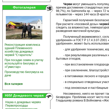
Черви
могут уменьшать популяци
Фотогалерея
причем достижение стандартных знач
98,7%), по Salmonella sp. – через 72
гельминтов – через 144 часа (6-кратн
Гарантией получения безопасного 
При расчете «посевной дозы»
черве
следить за влажностью, температурой
разведения маточной культуры.
Полученный вермикомпост, согласно
удобрения» и ГОСТ Р 17.4.3.07-2001 
удобрения», может быть использован
Реконструкция комплекса
зданий Племенного
- для удобрения технических, корм
хозяйства дождевых
червей "Старатель"
- при рекультивации различных нару
бытовых отходов;
При посадке семян в улитку
используйте биогумус и
- при восстановлении плодородия 
«Гумистар»
- при озеленении, благоустройстве
Производство биогумуса на
даче
- в питомниках лесного и городског
- в специально отведенных участка
Вся галерея
- под сенокосные и пастбищные уг
Несомненно, никто не прочит такой
НИИ Дождевого червя
безвреден. Проблема носит чисто пси
Гладышеву романа В.Войновича «Жиз
Наука о дождевых червях
Первопроходцы