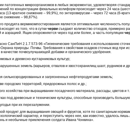
и патогенных микроорганизмов в любых экскрементах, удовлетворяя стандарт
ений по концентрации фекальных колиформ происходит через 24 часа (шес
 часа (13-кратное снижение – 99,9%), по энтеровирусам – через 72 часа (6-кра
ое снижение – 98,87%).
продукта вермикомпостирования является оптимальная численность поп
й
исходят из того, что в сутки
черви
съедают количество отходов, примерно ра
 и аэрацией. Ящик опорожняется через год или более, а часть популяции
че
 СанПиН 2.1.7.573-96 «Гигиенические требования к использованию сточных
«Охрана природы. Почвы. Требования к свойствам осадков сточных вод при ис
 в качестве почвоулучшающей добавки и органического удобрения.
овых и древесно-кустарниковых культур;
шенных земель (карьеров, отвалов и хвостохранилищ шахт, рудников и др.)
сильноэродированных и загрязненных нефтепродуктами земель;
 городских территорий, придорожных полос и др.;
о хозяйства при выращивании посадочного материала, рассады, цветов и т.п
х под древесные и технические культуры, способные производить большую
одья при их перезалужении.
 продукт для выращивания овощей и фруктов, хотя по санитарным нормам
хологический характер, и переступить через нее, как известно, удалось лиш
нь и необычные приключения солдата Ивана Чонкина».