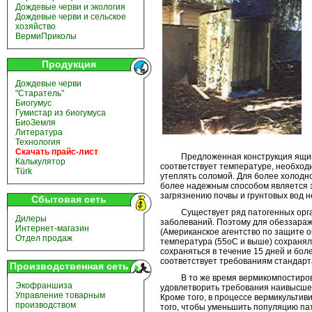
Дождевые черви и экология
Дождевые черви и сельское
хозяйство
ВермиПриколы
Продукция
Дождевые черви
"Старатель"
Биогумус
Гумистар из биогумуса
БиоЗемля
Литература
Технология
Скачать прайс-лист
Предложенная конструкция ящика ра
Калькулятор
соответствует температуре, необход
Türk
утеплять соломой. Для более холодн
более надежным способом является з
загрязнению почвы и грунтовых вод 
Сбытовая сеть
Существует ряд патогенных организ
Дилеры
заболеваний. Поэтому для обеззараж
Интернет-магазин
(Американское агентство по защите 
Отдел продаж
температура (55оС и выше) сохранял
сохраняться в течение 15 дней и бол
соответствует требованиям стандарта
Производственная сеть
В то же время вермикомпостирован
Экофраншиза
удовлетворить требования наивысшег
Управление товарным
Кроме того, в процессе вермикульти
производством
того, чтобы уменьшить популяцию па