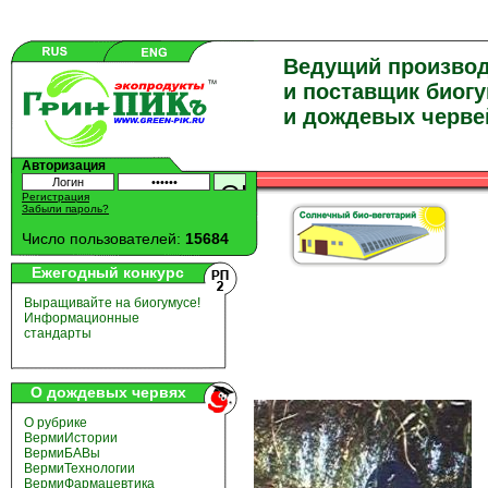
Ведущий произво
и поставщик биог
и дождевых черве
Авторизация
Регистрация
Забыли пароль?
Число пользователей:
15684
Ежегодный конкурс
Выращивайте на биогумусе!
Информационные
стандарты
О дождевых червях
О рубрике
ВермиИстории
ВермиБАВы
ВермиТехнологии
ВермиФармацевтика