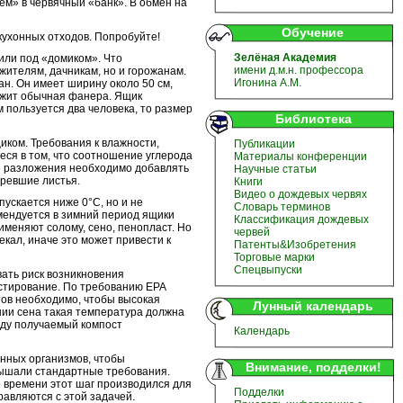
ем» в червячный «банк». В обмен на
Обучение
кухонных отходов. Попробуйте!
Зелёная Академия
или под «домиком». Что
имени д.м.н. профессора
жителям, дачникам, но и горожанам.
Игонина А.М.
тан. Он имеет ширину около 50 см,
лужит обычная фанера. Ящик
 пользуется два человека, то размер
Библиотека
ком. Требования к влажности,
Публикации
ся в том, что соотношение углерода
Материалы конференции
ния разложения необходимо добавлять
Научные статьи
превшие листья.
Книги
Видео о дождевых червях
скается ниже 0°С, но и не
Словарь терминов
мендуется в зимний период ящики
Классификация дождевых
именяют солому, сено, пенопласт. Но
червей
кал, иначе это может привести к
Патенты&Изобретения
Торговые марки
Спецвыпуски
ать риск возникновения
стирование. По требованию EPA
тов необходимо, чтобы высокая
Лунный календарь
нии сена такая температура должна
ходу получаемый компост
Календарь
ных организмов, чтобы
Внимание, подделки!
евышали стандартные требования.
о времени этот шаг производился для
Подделки
равляются с этой задачей.