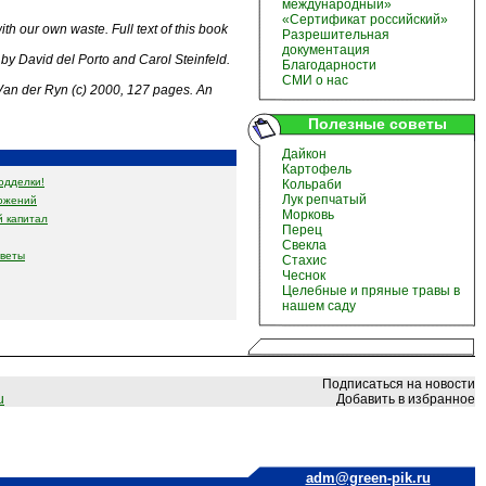
международный»
«Сертификат российский»
h our own waste. Full text of this book
Разрешительная
документация
, by David del Porto and Carol Steinfeld.
Благодарности
СМИ о нас
Van der Ryn (c) 2000, 127 pages. An
Полезные советы
Дайкон
Картофель
одделки!
Кольраби
Лук репчатый
ожений
Морковь
 капитал
Перец
Свекла
оветы
Стахис
Чеснок
Целебные и пряные травы в
нашем саду
Подписаться на новости
u
Добавить в избранное
adm@green-pik.ru