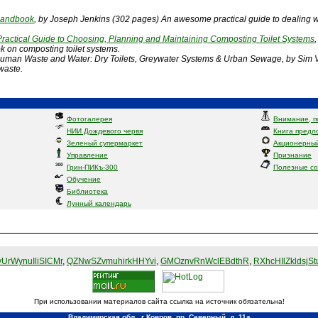
Handbook
, by Joseph Jenkins (302 pages) An awesome practical guide to dealing wit
ractical Guide to Choosing, Planning and Maintaining Composting Toilet Systems
k on composting toilet systems.
 Human Waste and Water: Dry Toilets, Greywater Systems & Urban Sewage, by Sim 
waste.
Фотогалерея
Внимание, п
НИИ Дождевого червя
Книга предл
Зеленый супермаркет
Акционерный
Управление
Признание
Грин-ПИКъ-300
Полезные с
Обучение
Библиотека
Лунный календарь
UrWynuIliSICMr
,
QZNwSZvmuhirkHHYvi
,
GMOznvRnWclEBdthR
,
RXhcHIlZkldsjSt
При использовании материалов сайта ссылка на источник обязательна!
Владимирская обл., г Ковров, пр. Северный, д. 11а